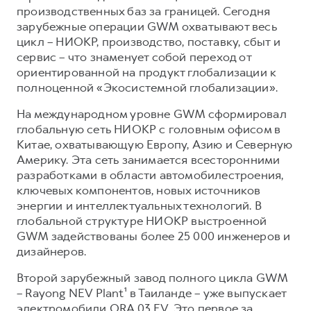
производственных баз за границей. Сегодня
зарубежные операции GWM охватывают весь
цикл – НИОКР, производство, поставку, сбыт и
сервис – что знаменует собой переход от
ориентированной на продукт глобализации к
полноценной «Экосистемной глобализации».
На международном уровне GWM сформировал
глобальную сеть НИОКР с головным офисом в
Китае, охватывающую Европу, Азию и Северную
Америку. Эта сеть занимается всесторонними
разработками в области автомобилестроения,
ключевых компонентов, новых источников
энергии и интеллектуальных технологий. В
глобальной структуре НИОКР выстроенной
GWM задействованы более 25 000 инженеров и
дизайнеров.
Второй зарубежный завод полного цикла GWM
– Rayong NEV Plant¹ в Таиланде – уже выпускает
электромобили ORA 03 EV. Это первое за