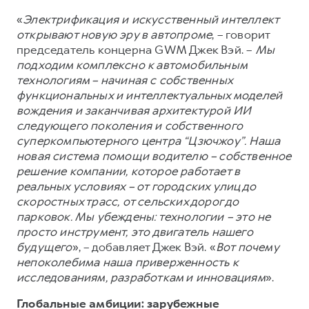
«
Электрификация и искусственный интеллект
открывают новую эру в автопроме
, – говорит
председатель концерна GWM Джек Вэй. –
Мы
подходим комплексно к автомобильным
технологиям – начиная с собственных
функциональных и интеллектуальных моделей
вождения и заканчивая архитектурой ИИ
следующего поколения и собственного
суперкомпьютерного центра “Цзючжоу”. Наша
новая система помощи водителю – собственное
решение компании, которое работает в
реальных условиях – от городских улиц до
скоростных трасс, от сельских дорог до
парковок. Мы убеждены: технологии – это не
просто инструмент, это двигатель нашего
будущего
», – добавляет Джек Вэй. «
Вот почему
непоколебима наша приверженность к
исследованиям, разработкам и инновациям
».
Глобальные амбиции: зарубежные