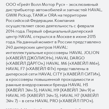
ООО «Грейт Волл Мотор Рус» - эксклюзивный
дистрибьютор автомобилей и запчастей HAVAL,
GWM Pickup, TANK и ORA на территории
Российской Федерации. Компания
осуществляет свою деятельность с февраля
2014 года. Первый официальный дилерский
центр HAVAL открылся в Москве в июне 2015
года. На данный момент в России представлено
240 дилерских центров HAVAL:
интеллектуальные кроссоверы HAVAL JOLION
(«ХАВЕЙЛ ДЖО́ЛИОН»), HAVAL DARGO
(«ХАВЕЙЛ ДА́РГО»,) HAVAL М6 («ХАВЕЙЛ M6»),
HAVAL F7 («ХАВЕЙЛ Ф7») представлены в
дилерской сети HAVAL CITY («ХАВЕЙЛ СИТИ»),
а кроссоверы повышенной проходимости и
рамные внедорожники бренда HAVAL H3
(ХАВЕЙЛ Эйч 3), HAVAL H9 (ХАВЕЙЛ Эйч 9) и
HAVAL H5 (ХАВЕЙЛ Эйч 5), HAVAL H7 (ХАВЕЙЛ
Эйч 7) – в сети HAVAL PRO («ХАВЕЙЛ ПРО»).