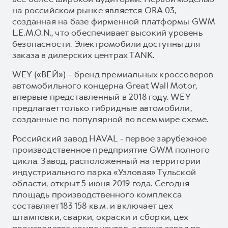
на российском рынке является ORA 03,
созданная на базе фирменной платформы GWM
L.E.M.O.N., что обеспечивает высокий уровень
безопасности. Электромобили доступны для
заказа в дилерских центрах TANK.
WEY («ВЕЙ») – бренд премиальных кроссоверов
автомобильного концерна Great Wall Motor,
впервые представленный в 2018 году. WEY
предлагает только гибридные автомобили,
созданные по популярной во всем мире схеме.
Российский завод HAVAL - первое зарубежное
производственное предприятие GWM полного
цикла. Завод, расположенный на территории
индустриального парка «Узловая» Тульской
области, открыт 5 июня 2019 года. Сегодня
площадь производственного комплекса
составляет 183 158 кв.м. и включает цех
штамповки, сварки, окраски и сборки, цех
производства компонентов, а также завод по