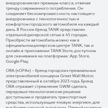
внедорожников» премиум-класса, отвечая
тренду современного потребления. Он
соединяет бескомпромиссность настоящего
внедорожника с технологичностью и
комфортом городского автомобиля на каждый
день. В России бренд TANK представлен
отдельной дилерской сетью в 45 городах.
Приобрести автомобиль можно как в
официальном дилерском центре TANK, так и
онлайн в приложении TANK Store, доступном
для скачивания на платформах: App Store,
Google Play.
ORA («ОРА») – бренд городских премиальных
электромобилей концерна Great Wall Motor,
представленный в октябре 2023 года. Бренд
ORA отражает стремление GWM сделать
передовые технологические решения
доступными и продвигать транспортные
средства, использующие «новую энергию», для
все более широкой аудитории. Первой моделью