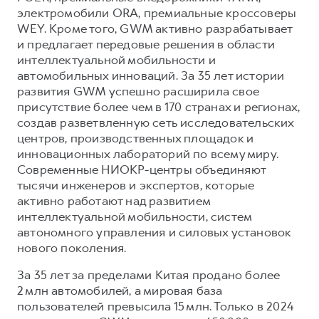
Сервис для корпоративных клиентов
электромобили ORA, премиальные кроссоверы
HAVAL Лизинг
АКСЕССУАРЫ HAVAL
WEY. Кроме того, GWM активно разрабатывает
и предлагает передовые решения в области
Автомобильные аксессуары
интеллектуальной мобильности и
АКСЕССУАРЫ HAVAL
Коллекция CITY
автомобильных инноваций. За 35 лет истории
развития GWM успешно расширила свое
Автомобильные аксессуары
Коллекция Базовая
присутствие более чем в 170 странах и регионах,
Коллекция CITY
Коллекция Детская
создав разветвленную сеть исследовательских
центров, производственных площадок и
Коллекция Базовая
инновационных лабораторий по всему миру.
Коллекция Детская
Современные НИОКР-центры объединяют
тысячи инженеров и экспертов, которые
активно работают над развитием
интеллектуальной мобильности, систем
автономного управления и силовых установок
нового поколения.
За 35 лет за пределами Китая продано более
2 млн автомобилей, а мировая база
пользователей превысила 15 млн. Только в 2024