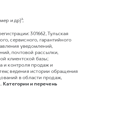
ер и др)²;
егистрации: 301662, Тульская
го, сервисного, гарантийного
равления уведомлений,
ний, почтовой рассылки,
ной клиентской базы;
а и контроля продаж и
тем; ведения истории обращения
дований в области продаж,
..
Категории и перечень