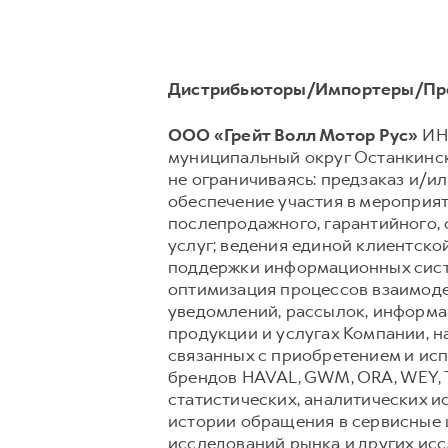
Дистрибьюторы/Импортеры/Пр
ООО «Грейт Волл Мотор Рус»
ИНН
муниципальный округ Останкински
не ограничиваясь: предзаказ и/ил
обеспечение участия в мероприят
послепродажного, гарантийного,
услуг; ведения единой клиентско
поддержки информационных сист
оптимизация процессов взаимоде
уведомлений, рассылок, информац
продукции и услугах Компании, н
связанных с приобретением и исп
брендов HAVAL, GWM, ORA, WEY, 
статистических, аналитических и
истории обращения в сервисные ц
исследований рынка и других ис