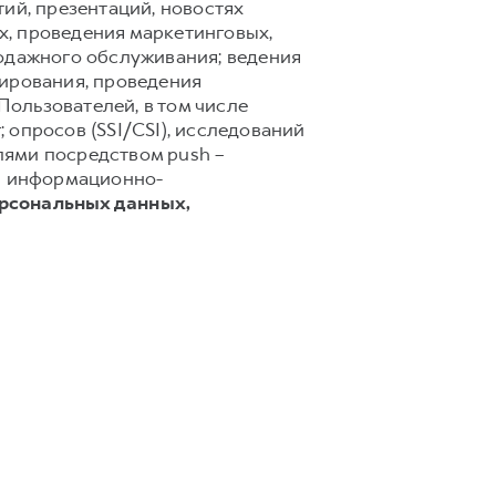
ий, презентаций, новостях
х, проведения маркетинговых,
родажного обслуживания; ведения
тирования, проведения
ользователей, в том числе
 опросов (SSI/CSI), исследований
лями посредством push –
 и информационно-
ерсональных данных,