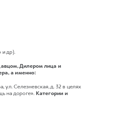
и др).
авцом, Дилером лица и
ера,
а именно:
, ул. Селезневская, д. 32 в целях
ь на дороге».
Категории и