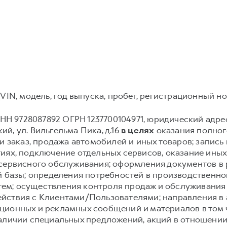
VIN, модель, год выпуска, пробег, регистрационный но
Н 9728087892 ОГРН 1237700104971, юридический адрес: 12
й, ул. Вильгельма Пика, д.16
в целях
оказания полного
и заказ, продажа автомобилей и иных товаров; запись и
иях, подключение отдельных сервисов, оказание иных
 сервисного обслуживания; оформления документов в 
й базы; определения потребностей в производственн
ем; осуществления контроля продаж и обслуживания
йствия с Клиентами/Пользователями; направления в
ионных и рекламных сообщений и материалов в том чи
аличии специальных предложений, акций в отношении 