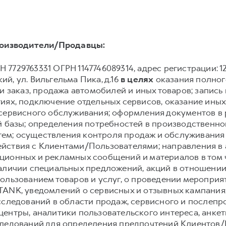
оизводители/Продавцы:
 7729763331 ОГРН 1147746089314, адрес регистрации: 12922
й, ул. Вильгельма Пика, д.16
в целях
оказания полного
и заказ, продажа автомобилей и иных товаров; запись и
иях, подключение отдельных сервисов, оказание иных
 сервисного обслуживания; оформления документов в 
й базы; определения потребностей в производственн
ем; осуществления контроля продаж и обслуживания
йствия с Клиентами/Пользователями; направления в
ионных и рекламных сообщений и материалов в том чи
аличии специальных предложений, акций в отношении 
ользованием товаров и услуг, о проведении мероприят
TANK, уведомлений о сервисных и отзывных кампания
сследований в области продаж, сервисного и послеп
ентры, аналитики пользовательского интереса, анке
следований для определения предпочтений Клиентов/П