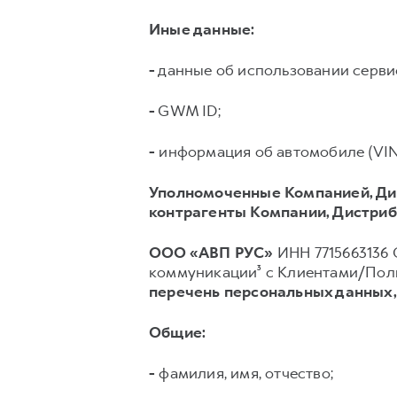
Иные данные:
-
данные об использовании серв
-
GWM ID;
-
информация об автомобиле (VIN, 
Уполномоченные Компанией, Ди
контрагенты Компании, Дистриб
ООО «АВП РУС»
ИНН 7715663136 О
коммуникации³ с Клиентами/Поль
перечень персональных данных
Общие:
-
фамилия, имя, отчество;