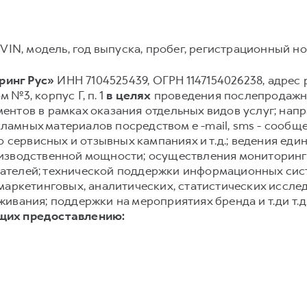
VIN, модель, год выпуска, пробег, регистрационный ном
инг Рус»
ИНН 7104525439, ОГРН 1147154026238, адрес р
м №3, корпус Г, п. 1
в целях
проведения послепродажно
нтов в рамках оказания отдельных видов услуг; нап
амных материалов посредством e -mail, sms - сообще
о сервисных и отзывных кампаниях и т.д.; ведения еди
изводственной мощности; осуществления мониторинг
ателей; технической поддержки информационных сис
маркетинговых, аналитических, статистических иссле
ивания; поддержки на мероприятиях бренда и т.ди т.д
щих предоставлению: