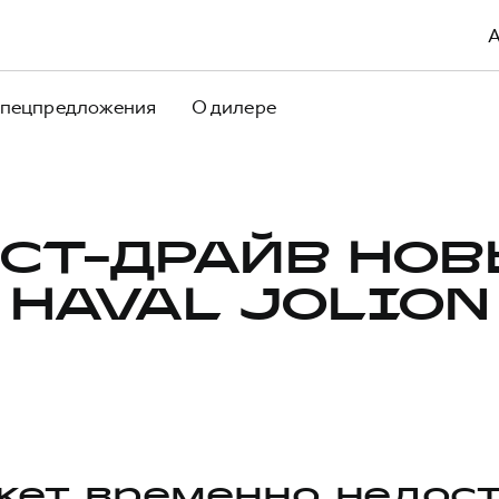
пецпредложения
О дилере
СТ-ДРАЙВ НО
HAVAL JOLION
ет временно недос