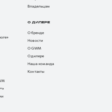
Владельцам
О ДИЛЕРЕ
О бренде
роге»
Новости
О GWM
О дилере
Наша команда
Контакты
GWM
+»
ии