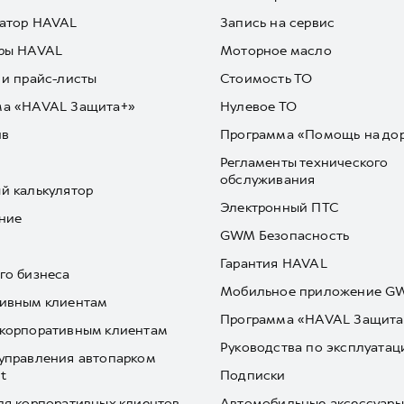
атор HAVAL
Запись на сервис
ры HAVAL
Моторное масло
 и прайс-листы
Стоимость ТО
ма «HAVAL Защита+»
Нулевое ТО
йв
Программа «Помощь на до
Регламенты технического
обслуживания
й калькулятор
Электронный ПТС
ние
GWM Безопасность
Гарантия HAVAL
го бизнеса
Мобильное приложение 
ивным клиентам
Программа «HAVAL Защита
корпоративным клиентам
Руководства по эксплуатац
управления автопарком
t
Подписки
ля корпоративных клиентов
Автомобильные аксессуары