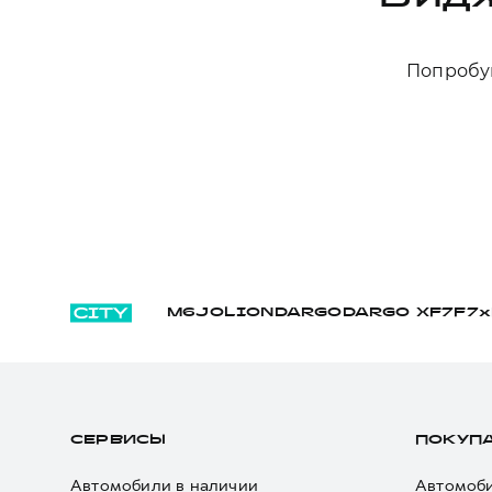
Попробуй
M6
JOLION
DARGO
DARGO Х
F7
F7x
СЕРВИСЫ
ПОКУП
Автомобили в наличии
Автомоби